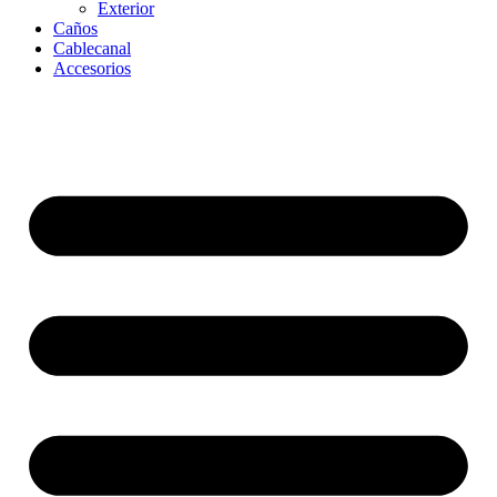
Exterior
Caños
Cablecanal
Accesorios