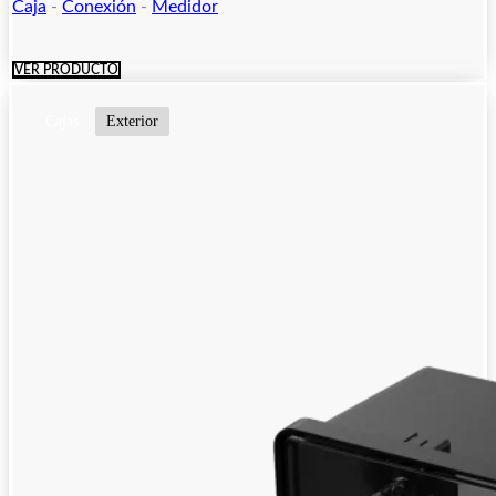
Caja
-
Conexión
-
Medidor
VER PRODUCTO
Cajas
Exterior