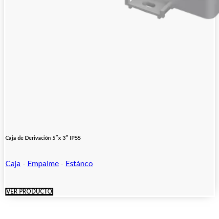
Caja de Derivación 5″x 3″ IP55
Caja
-
Empalme
-
Estánco
VER PRODUCTO