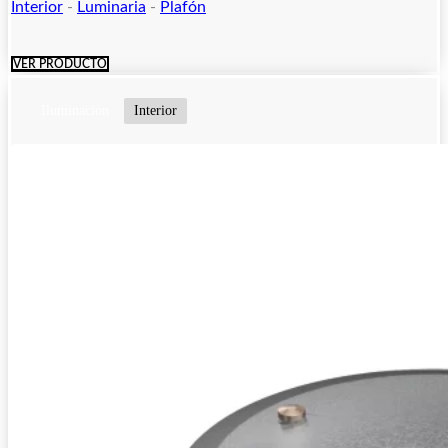
Interior
-
Luminaria
-
Plafón
VER PRODUCTO
Iluminación
Interior