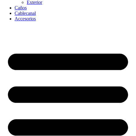
Exterior
Caños
Cablecanal
Accesorios